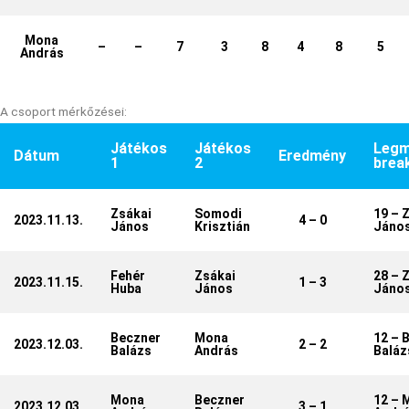
Mona
–
–
7
3
8
4
8
5
András
A csoport mérkőzései:
Játékos
Játékos
Legm
Dátum
Eredmény
1
2
brea
Zsákai
Somodi
19 – 
2023.11.13.
4 – 0
János
Krisztián
Jáno
Fehér
Zsákai
28 – 
2023.11.15.
1 – 3
Huba
János
Jáno
Beczner
Mona
12 – 
2023.12.03.
2 – 2
Balázs
András
Baláz
Mona
Beczner
12 – 
2023.12.03.
3 – 1