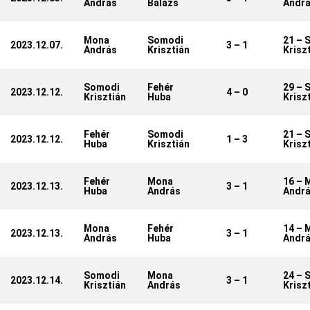
András
Balázs
Andr
Mona
Somodi
21 – 
2023.12.07.
3 – 1
András
Krisztián
Krisz
Somodi
Fehér
29 – 
2023.12.12.
4 – 0
Krisztián
Huba
Krisz
Fehér
Somodi
21 – 
2023.12.12.
1 – 3
Huba
Krisztián
Krisz
Fehér
Mona
16 – 
2023.12.13.
3 – 1
Huba
András
Andr
Mona
Fehér
14 – 
2023.12.13.
3 – 1
András
Huba
Andr
Somodi
Mona
24 – 
2023.12.14.
3 – 1
Krisztián
András
Krisz