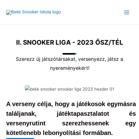
Skip
to
Main
content
Men
II. SNOOKER LIGA - 2023 ŐSZ/TÉL
Szerezz új játszótársakat, versenyezz, játsz a
nyereményekért!
A verseny célja, hogy a játékosok egymásra
találjanak, játéktapasztalatot és
versenyrutint szerezhessenek egy
kötetlenebb lebonyolítási formában.