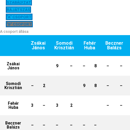
SZABÁLYZAT
RÁJÁTSZÁS
"A" CSOPORT
"B" CSOPORT
A csoport állása:
Zsákai
Somodi
Fehér
Beczner
János
Krisztián
Huba
Balázs
Zsákai
9
–
–
8
–
–
János
Somodi
–
2
9
8
–
–
Krisztián
Fehér
3
–
3
2
–
–
Huba
Beczner
–
–
–
–
–
–
Balázs